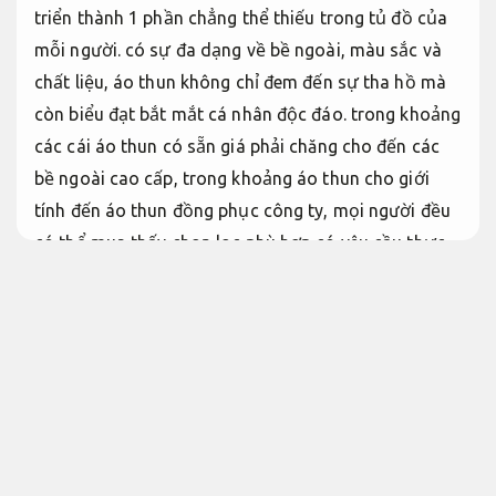
triển thành 1 phần chẳng thể thiếu trong tủ đồ của
mỗi người. có sự đa dạng về bề ngoài, màu sắc và
chất liệu, áo thun không chỉ đem đến sự tha hồ mà
còn biểu đạt bắt mắt cá nhân độc đáo. trong khoảng
các cái áo thun có sẵn giá phải chăng cho đến các
bề ngoài cao cấp, trong khoảng áo thun cho giới
tính đến áo thun đồng phục công ty, mọi người đều
có thể mua thấy chọn lọc phù hợp có yêu cầu thực
tế của mình. Tham khảo ngay các cái áo thun đa
dạng như áo thun có cổ, áo thun tay dài, áo thun cá
sấu hay áo thun nữ đẹp, để khiến mới bắt mắt của
bạn và biểu đạt bắt mắt biệt lập.
Cửa cuốn nhanh Nhật Bản không phát sinh
Chuyên nghiệp.