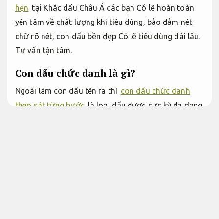
hẹn
tại Khắc dấu Châu Á các bạn Có lẽ hoàn toàn
yên tâm về chất lượng khi tiêu dùng, bảo đảm nét
chữ rõ nét, con dấu bền đẹp Có lẽ tiêu dùng dài lâu.
Tư vấn tận tâm.
Con dấu chức danh là gì?
Ngoài làm con dấu tên ra thì
con dấu chức danh
theo sát từng bước
là loại dấu được cực kỳ đa dạng
người tiêu dùng bây giờ. Trên con dấu biểu đạt rõ
chức danh và họ tên đầy đủ của một người được
tiêu dùng để đóng trên các giấy tờ, văn bản, hợp
đồng,.… Con dấu được xem là biểu trưng biểu đạt
giá trị pháp lý của tổ chức,
Phù hợp nhu cầu thực tế.
C.ty,
Tối ưu nguồn lực.
do vậy việc khắc dấu chức
danh và tiêu dùng con dấu này phải tuân theo quy
cách của pháp luật.