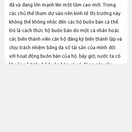
đã và đang lớn mạnh lên một tầm cao mới. Trong
các chủ thể tham dự vào nền kinh tế thị trường này
không thể không nhắc đến các hộ buôn bán cá thể.
Đó là cách thức hộ buôn bán do một cá nhân hoặc
các biến thành viên căn hộ đăng ký biến thành lập và
chịu trách nhiệm bằng đa số tài sản của mình đối
với hoạt động buôn bán của hộ. bây giờ, nước ta có
khoảng 5 triệu hộ buôn bán và có đóng góp cần
thiết đối với sự lớn mạnh của nền kinh tế đất nước,
chiếm hơn 30% trên 100% tổng mặt hàng quốc nội.
Tối ưu nguồn lực.
Theo nghị định của pháp luật,
Phản hồi nhanh.
hộ buôn bán cũng Có lẽ tự bề
ngoài,
Linh hoạt theo yêu cầu.
đặt in và dùng
con
dấu hộ kinh doanh giảm rủi ro xử lý
với điều kiện:
Định kỳ.
Đội ngũ giàu kinh nghiệm.
con dấu được bề