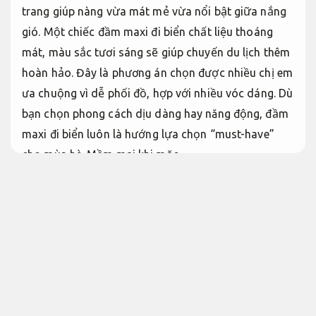
trang giúp nàng vừa mát mẻ vừa nổi bật giữa nắng
gió. Một chiếc đầm maxi đi biển chất liệu thoáng
mát, màu sắc tươi sáng sẽ giúp chuyến du lịch thêm
hoàn hảo. Đây là phương án chọn được nhiều chị em
ưa chuộng vì dễ phối đồ, hợp với nhiều vóc dáng. Dù
bạn chọn phong cách dịu dàng hay năng động, đầm
maxi đi biển luôn là hướng lựa chọn “must-have”
cho mùa hè.
Mềm mại khi mặc.
Giao hàng nhanh.
Đầm maxi đi biển đẹp giá tốt, chất liệu
thoáng mát
Tăng tính thẩm mỹ.
Đầm maxi đi biển voan, lụa nhẹ nhàng
Đẹp tự
nhiên.
Hàng mới.