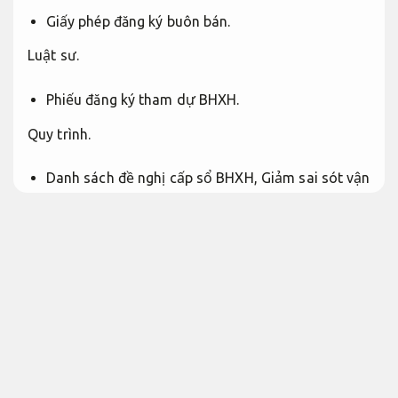
Giấy phép đăng ký buôn bán.
Luật sư.
Phiếu đăng ký tham dự BHXH.
Quy trình.
Danh sách đề nghị cấp sổ BHXH,
Giảm sai sót vận
hành.
thẻ BHYT.
Tài liệu.
Tờ khai tham dự BHXH.
Giáo dục.
Bảng lương từ tháng bắt đầu thành lập (Doanh
nghiệp cung cấp).
Hợp lệ theo hồ sơ.