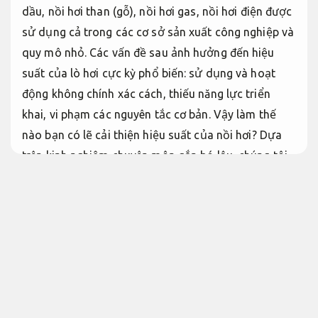
dầu, nồi hơi than (gỗ), nồi hơi gas, nồi hơi điện được
sử dụng cả trong các cơ sở sản xuất công nghiệp và
quy mô nhỏ. Các vấn đề sau ảnh hưởng đến hiệu
suất của lò hơi cực kỳ phổ biến: sử dụng và hoạt
động không chính xác cách, thiếu năng lực triển
khai, vi phạm các nguyên tắc cơ bản. Vậy làm thế
nào bạn có lẽ cải thiện hiệu suất của nồi hơi? Dựa
trên kinh nghiệm chuyên môn gắn bó lâu, chúng tôi
đã tóm tắt những nguyên nhân chính và biện pháp
đối phó để cải thiện hiệu suất
giải pháp lò hơi hiệu
suất ổn định
và chúng tôi hy vọng điều này sẽ giúp
ích được cho c.ty của bạn.
Phù hợp nhiều dây chuyền.
Tiêu chuẩn khói thải lò hơi sạch nhất giảm
thời gian dừng máy