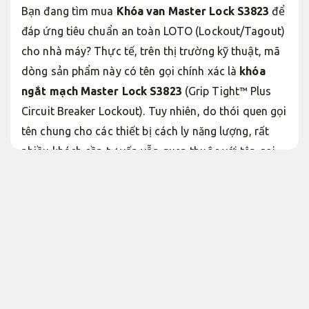
Bạn đang tìm mua
Khóa van Master Lock S3823
để
đáp ứng tiêu chuẩn an toàn LOTO (Lockout/Tagout)
cho nhà máy? Thực tế, trên thị trường kỹ thuật, mã
dòng sản phẩm này có tên gọi chính xác là
khóa
ngắt mạch Master Lock S3823
(Grip Tight™ Plus
Circuit Breaker Lockout). Tuy nhiên, do thói quen gọi
tên chung cho các thiết bị cách ly năng lượng, rất
nhiều khách cần tư vấn vẫn quen thuộc với tên gọi
khóa van.
Được kiểm định kỹ.
Dù bạn sử dụng tên gọi nào, SafetyLock.vn hiện là
đại lý phân phối chính hãng mã sản phẩm S3823 với
mức giá cạnh tranh nhất năm 2026. Bài viết dưới
đây sẽ cung cấp đầy đủ thông số, ưu điểm và bảng
giá mới nhất.
Tiết kiệm nhiên liệu.