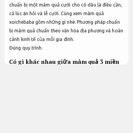
chuẩn bị một mâm quả cưới cho cô dâu là điều cần,
cả lúc ăn hỏi và lễ cưới. Cùng xem mâm quả
xoichebaba gồm những gì nhé. Phương pháp chuẩn
bị mâm quả chuẩn theo văn hóa địa phương và hoàn
cảnh kinh tế của mỗi gia đình.
Đúng quy trình.
Có gì khác nhau giữa mâm quả 3 miền
Bắc – Trung – Nam?
Đội ngũ giàu kinh
nghiệm.
Nhìn chung,
Theo sát từng bước.
mâm quả cưới ở cả
ba miền Bắc,
Linh hoạt theo yêu cầu.
Trung,
Không
phát sinh.
Nam đều cực kỳ giống nhau.
Đội ngũ.
Xử
lý nhanh.
bên cạnh đó,
Cam kết đúng hẹn.
mỗi miền
lại chuyển đổi một chút theo thought riêng và làm
nổi bật đặc biệt của bao giờ miền.
Lộ trình.
Giảm rủi