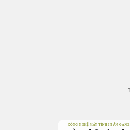
Bỏ
qua
nội
dung
T
CÔNG NGHỆ MÁY TÍNH IN ẤN GAME