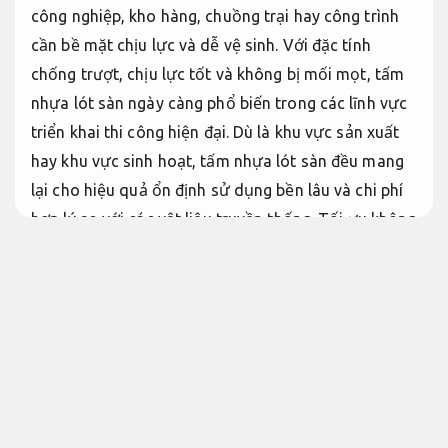
công nghiệp, kho hàng, chuồng trại hay công trình
cần bề mặt chịu lực và dễ vệ sinh. Với đặc tính
chống trượt, chịu lực tốt và không bị mối mọt, tấm
nhựa lót sàn ngày càng phổ biến trong các lĩnh vực
triển khai thi công hiện đại. Dù là khu vực sản xuất
hay khu vực sinh hoạt, tấm nhựa lót sàn đều mang
lại cho hiệu quả ổn định sử dụng bền lâu và chi phí
hợp lý so với các vật liệu truyền thống.
Tối ưu không
gian.
Bền vững lâu dài.
Tấm nhựa lót sàn công nghiệp và tấm
nhựa chịu lực phổ biến
Tối ưu không
gian.