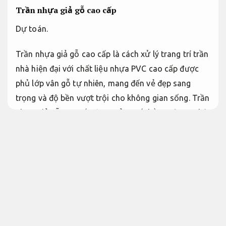
Trần nhựa giả gỗ cao cấp
Dự toán.
Trần nhựa giả gỗ cao cấp là cách xử lý trang trí trần
nhà hiện đại với chất liệu nhựa PVC cao cấp được
phủ lớp vân gỗ tự nhiên, mang đến vẻ đẹp sang
trọng và độ bền vượt trội cho không gian sống. Trần
nhựa giả gỗ cao cấp được sản xuất bằng công nghệ
in 3D tiên tiến từ Đức, tạo ra những đường vân gỗ
sống động, chân thực đến 99% so với gỗ tự nhiên
nhưng có giá thành rẻ hơn 60-70%. Chất liệu trần
nhựa giả gỗ cao cấp sử dụng nhựa PVC virgin 100%
không tái chế, độ dày 8-12mm, khả năng chống ẩm
tuyệt đối, chống cong vênh, không bị mối mọt và có
tuổi thọ lên đến 25-30 năm trong điều kiện khí hậu