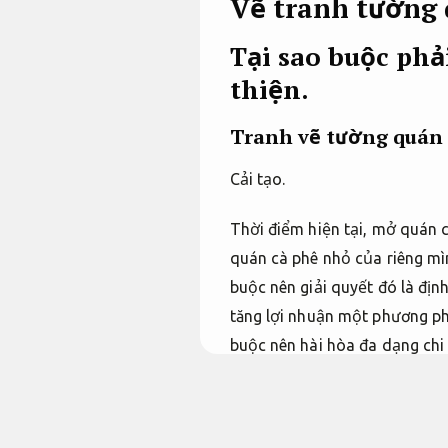
Vẽ tranh tường 
Tại sao buộc phả
thiện.
Tranh vẽ tường quán 
Cải tạo.
Thời điểm hiện tại, mở quán 
quán cà phê nhỏ của riêng mì
buộc nên giải quyết đó là đị
tăng lợi nhuận một phương p
buộc nên hài hòa đa dạng chi
tranh tường. Vậy tại sao bạn
của mình?
Đúng kỹ thuật.