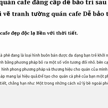
quán cafe đẳng cấp dễ bảo trì sau
i vẽ tranh tường quán cafe
Dễ bảo 
cafe đẹp độc lạ
Bền với thời tiết.
cà phê đang là loại hình buôn bán được đa dạng bạn trẻ khởi
nh bằng phương pháp bỏ ra một số vốn tương đối nhỏ. bên cạ
nh hình phong phương pháp và thương hiệu cho quán của mình 
háp mang lại hiệu quả.Để tạo cho quán cà phê của bạn một p
 tiết, chẳng hạn như: Một trong những cách xử lý bề ngoài ph
 buộc phải tranh
vẽ tường quán cafe bền với thời tiết
đẹp độc 