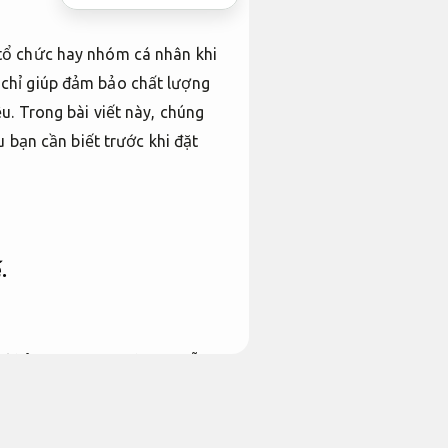
tổ chức hay nhóm cá nhân khi
 chỉ giúp đảm bảo chất lượng
u. Trong bài viết này, chúng
u bạn cần biết trước khi đặt
.
ờ khả năng tạo ra những mẫu
 thể tùy chọn từ màu sắc,
g phát sinh.
tay ngắn,
Đúng