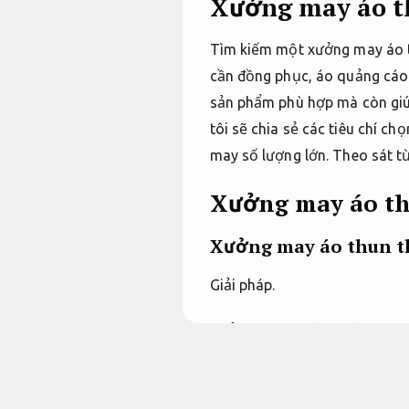
Xưởng may áo th
Tìm kiếm một xưởng may áo th
cần đồng phục, áo quảng cáo 
sản phẩm phù hợp mà còn giúp 
tôi sẽ chia sẻ các tiêu chí c
may số lượng lớn.
Theo sát t
Xưởng may áo t
Xưởng may áo thun t
Giải pháp.
Xưởng may áo thun theo yêu 
áo độc đáo,
Nâng cao hiệu qu
Đội ngũ giàu kinh nghiệm.
chấ