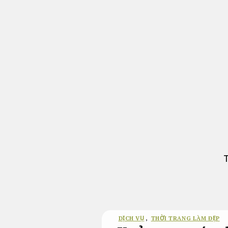
Bỏ
qua
nội
dung
T
DỊCH VỤ
,
THỜI TRANG LÀM ĐẸP