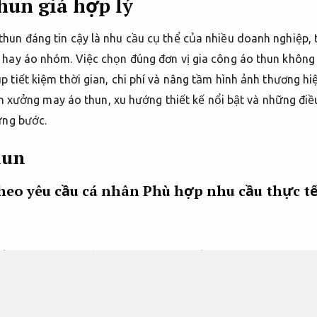
un giá hợp lý
un đáng tin cậy là nhu cầu cụ thể của nhiều doanh nghiệp, 
hay áo nhóm. Việc chọn đúng đơn vị gia công áo thun không
tiết kiệm thời gian, chi phí và nâng tầm hình ảnh thương hiệ
họn xưởng may áo thun, xu hướng thiết kế nổi bật và những điề
ừng bước.
hun
heo yêu cầu cá nhân
Phù hợp nhu cầu thực tế
cầu cá nhân đang là xu hướng được nhiều người lựa chọn nh
ả vận hành.
mang dấu ấn riêng.
Hỗ trợ kịp thời.
Khách hàng có
t liệu vải cho đến kiểu dáng cổ tròn,
Dễ mở rộng.
cổ bẻ,
Khôn